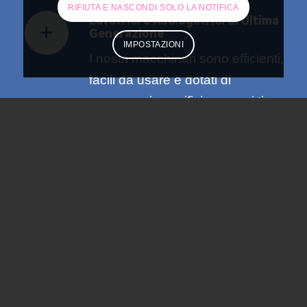
RIFIUTA E NASCONDI SOLO LA NOTIFICA
Lavatrici e Asciugatrici di Ultima
Generazione
IMPOSTAZIONI
I nostri macchinari sono efficienti,
facili da usare e dotati di
programmi specifici per ogni tipo
di tessuto, assicurando una cura
ottimale dei vostri capi.
Ambienti Puliti e Accoglienti
Manteniamo la nostra lavanderia
in condizioni impeccabili,
offrendo un ambiente pulito e
confortevole per rendere